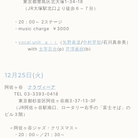
東京都豊島区北大塚1-34-18
（JR大塚駅北口より徒歩６～７分）
・20：00～ 2ステージ
・music charge ￥3000
・
vocal unit ａ・ｉ
（
矢野眞道
/
中村早智
/石川真奈美）
with
太宰百合
(p)
芹澤薫樹
(b)
12月25日(火)
阿佐ヶ谷
クラヴィーア
TEL 03-3393-0418
東京都杉並区阿佐ヶ谷南3-37-13-3F
（JR阿佐ヶ谷駅南口、ロータリー右手の「富士そば」の
ビル３階）
＜阿佐ヶ谷ジャズ・クリスマス＞
・20：00～／21：30～