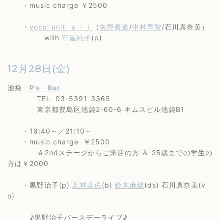
・music charge ￥2500
・
vocal unit ａ・ｉ
（
矢野眞道
/
中村早智
/石川真奈美）
with
守屋純子
(p)
12月28日(金)
池袋
P’s Bar
TEL 03-5391-3365
東京都豊島区池袋2-60-6 キムスビル池袋B1
・19:40～／21:10～
・music charge ￥2500
☆2ndステージからご来店の方 ＆ 25歳までの学生の
方は￥2000
・黒野治子(p)
若林美佐
(b)
鈴木麻緒
(ds) 石川真奈美(v
o)
♪黒野治子バースデーライブ♪