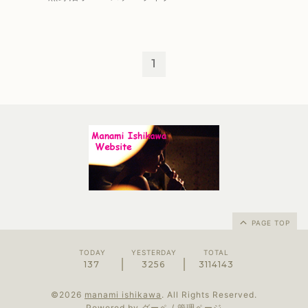
1
PAGE TOP
TODAY
YESTERDAY
TOTAL
137
3256
3114143
©2026
manami ishikawa
. All Rights Reserved.
Powered by
グーペ
/
管理ページ