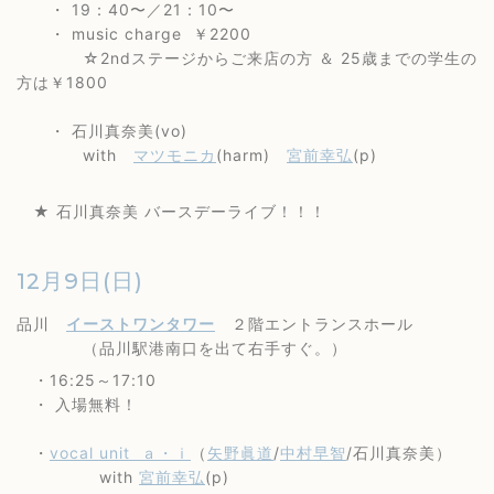
・ 19：40〜／21：10〜
・ music charge ￥2200
☆2ndステージからご来店の方 ＆ 25歳までの学生の
方は￥1800
・ 石川真奈美(vo)
with
マツモニカ
(harm)
宮前幸弘
(p)
★ 石川真奈美 バースデーライブ！！！
12月9日(日)
品川
イーストワンタワー
２階エントランスホール
（品川駅港南口を出て右手すぐ。）
・16:25～17:10
・ 入場無料！
・
vocal unit ａ・ｉ
（
矢野眞道
/
中村早智
/石川真奈美）
with
宮前幸弘
(p)