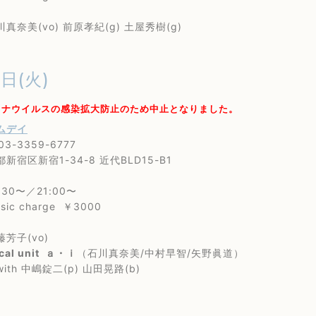
美(vo) 前原孝紀(g) 土屋秀樹(g)
6日(火)
ロナウイルスの感染拡大防止のため中止となりました。
ムデイ
-3359-6777
区新宿1-34-8 近代BLD15-B1
0〜／21:00〜
c charge ￥3000
子(vo)
cal unit ａ・ｉ
（石川真奈美/中村早智/矢野眞道）
 中嶋錠二(p) 山田晃路(b)