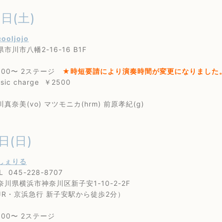
0日(土)
cooljojo
市八幡2-16-16 B1F
00〜 2ステージ
★時短要請により演奏時間が変更になりました
 charge ￥2500
美(vo) マツモニカ(hrm) 前原孝紀(g)
日(日)
しぇりる
45-228-8707
横浜市神奈川区新子安1-10-2-2F
京浜急行 新子安駅から徒歩2分）
00〜 2ステージ