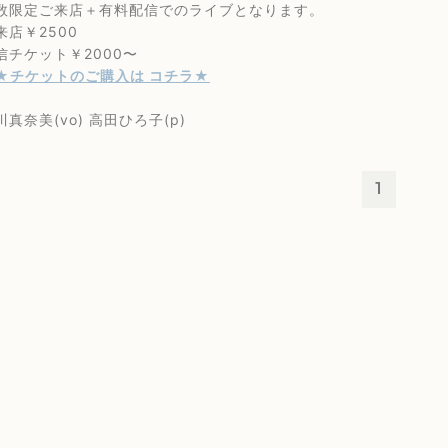
定ご来店＋有料配信でのライブとなります。
￥2500
ケット￥2000〜
★チケットのご購入は コチラ★
奈美(vo) 高田ひろ子(p)
1