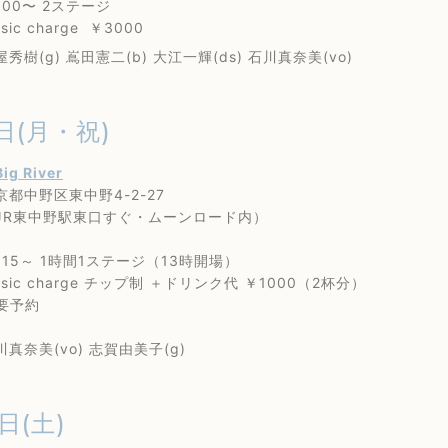
00〜 2ステージ
c charge ￥3000
(g) 嶌田憲二(b) 大江一輝(ds) 石川真奈美(vo)
1日(月・祝)
Big River
野区東中野4-2-27
東中野駅東口すぐ・ムーンロード内）
15～ 1時間1ステージ（13時開場）
c charge チップ制 ＋ドリンク代 ￥1000（2杯分）
予約
奈美(vo) 志賀由美子(g)
日(土)