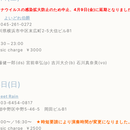
ロナウイルスの感染拡大防止のため中止、4月9日(金)に延期となりまし
内
よいどれ伯爵
5-261-0272
横浜市中区末広町2-5大信ビルB1
0～23:00
c charge ￥3000
郎(ds) 宮前幸弘(p) 吉川大介(b) 石川真奈美(vo)
4日(日)
eet Rain
3-6454-0817
野区中野5-46-5 岡田ビルB1
00〜／16:30〜
★時短要請により演奏時間が変更になりました
 charge ￥2500