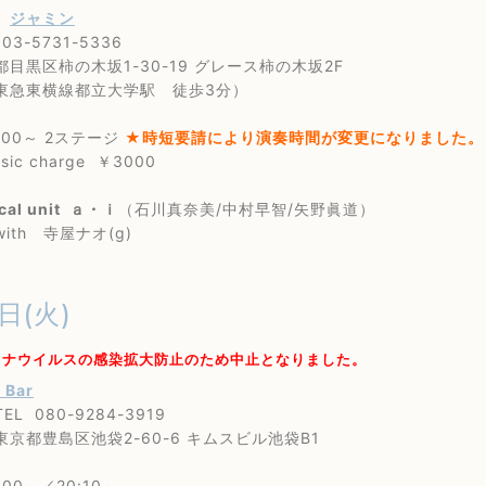
学
ジャミン
3-5731-5336
黒区柿の木坂1-30-19 グレース柿の木坂2F
東横線都立大学駅 徒歩3分）
00～ 2ステージ
★時短要請により演奏時間が変更になりました。
c charge ￥3000
cal unit ａ・ｉ
（石川真奈美/中村早智/矢野眞道）
 寺屋ナオ(g)
日(火)
ロナウイルスの感染拡大防止のため中止となりました。
s Bar
80-9284-3919
島区池袋2-60-6 キムスビル池袋B1
0～／20:10～