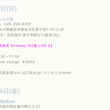
9日(日)
しぇりる
45-228-8707
横浜市神奈川区新子安1-10-2-2F
京浜急行 新子安駅から徒歩2分）
美 Birthday 4日後 LIVE ♪】
0～17:30
 charge ￥2500
美(vo) 山口友生(g) マツモニカ(hrm)
4日(金)
Big River
野区東中野4-2-27