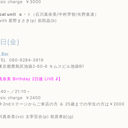
c charge ￥3000
cal unit ａ・ｉ
（石川真奈美/中村早智/矢野眞道）
 星野まさき(p) 岩田晶(b)
7日(金)
s Bar
80-9284-3919
島区池袋2-60-6 キムスビル池袋B1
美 Birthday 2日後 LIVE ♪】
40～／21:10～
 charge ￥2400
ステージからご来店の方 ＆ 25歳までの学生の方は￥2000
美(vo) 太宰百合(p) 前原孝紀(g)