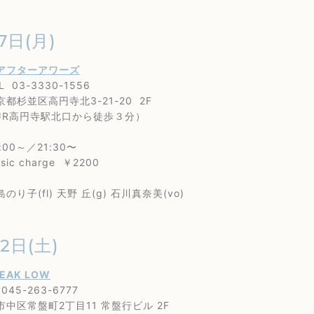
7日(月)
アフターアワーズ
3-3330-1556
並区高円寺北3-21-20 2F
高円寺駅北口から徒歩３分）
0～／21:30〜
 charge ￥2200
子(fl) 天野 丘(g) 石川真奈美(vo)
22日(土)
EAK LOW
45-263-6777
区常盤町2丁目11 常盤行ビル 2F