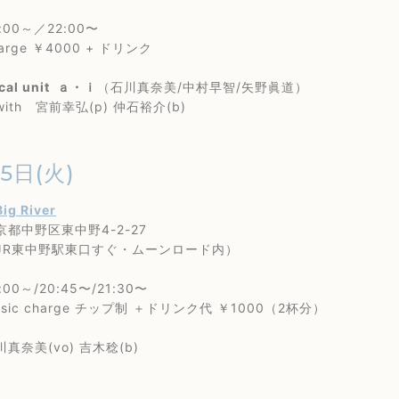
0～／22:00〜
ge ￥4000 + ドリンク
cal unit ａ・ｉ
（石川真奈美/中村早智/矢野眞道）
 宮前幸弘(p) 仲石裕介(b)
25日(火)
Big River
野区東中野4-2-27
東中野駅東口すぐ・ムーンロード内）
0～/20:45〜/21:30〜
c charge チップ制 ＋ドリンク代 ￥1000（2杯分）
美(vo) 吉木稔(b)