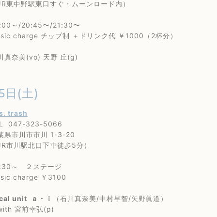
東中野駅東口すぐ・ムーンロード内）
0～/20:45〜/21:30〜
c charge チップ制 ＋ドリンク代 ￥1000（2杯分）
美(vo) 天野 丘(g)
5日(土)
 s. trash
47-323-5066
川市市川 1-3-20
市川駅北口下車徒歩5分）
30～ ２ステージ
 charge ￥3100
cal unit ａ・ｉ
（石川真奈美/中村早智/矢野眞道）
 宮前幸弘(p)