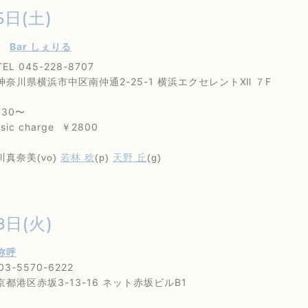
5日(土)
内
Bar しぇりる
45-228-8707
横浜市中区南仲通2-25-1 横浜エクセレントⅫ ７F
:30〜
 charge ￥2800
川真奈美(vo)
若林 稔
(p)
天野 丘
(g)
8日(火)
弥呼
-5570-6222
区赤坂3-13-16 ネット赤坂ビルB1