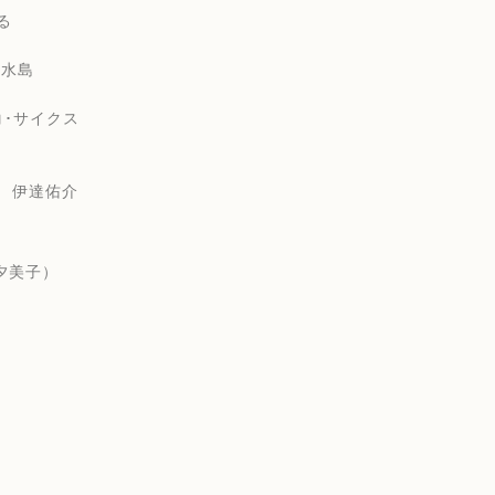
る
水島
子
･サイクス
 伊達佑介
夕美子）