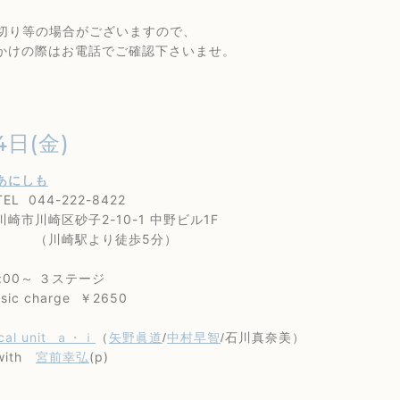
り等の場合がございますので、
の際はお電話でご確認下さいませ。
4日(金)
あにしも
44-222-8422
崎区砂子2-10-1 中野ビル1F
崎駅より徒歩5分）
00～ ３ステージ
 charge ￥2650
cal unit ａ・ｉ
矢野眞道
中村早智
（
/
/石川真奈美）
th
宮前幸弘
(p)