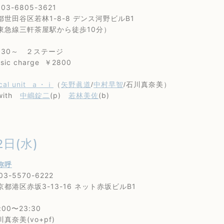
3-6805-3621
田谷区若林1-8-8 デンス河野ビルB1
線三軒茶屋駅から徒歩10分）
30～ ２ステージ
 charge ￥2800
cal unit ａ・ｉ
矢野眞道
中村早智
（
/
/石川真奈美）
th
中嶋錠二
(p)
若林美佐
(b)
2日(水)
弥呼
-5570-6222
区赤坂3-13-16 ネット赤坂ビルB1
0〜23:30
奈美(vo+pf)