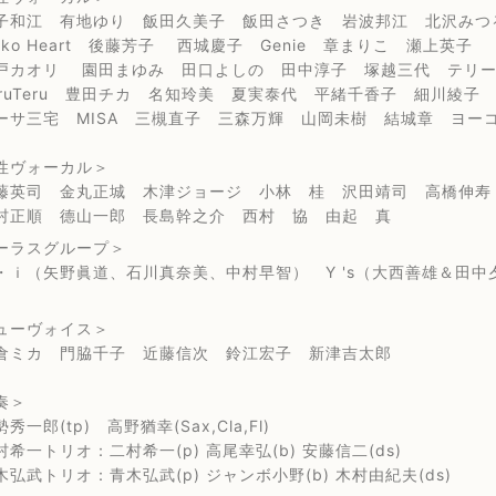
 有地ゆり 飯田久美子 飯田さつき 岩波邦江 北沢みつ
o Heart 後藤芳子 西城慶子 Genie 章まりこ 瀬上英子
オリ 園田まゆみ 田口よしの 田中淳子 塚越三代 テリー
Teru 豊田チカ 名知玲美 夏実泰代 平緒千香子 細川綾
宅 MISA 三槻直子 三森万輝 山岡未樹 結城章 ヨーコ
ヴォーカル＞
 金丸正城 木津ジョージ 小林 桂 沢田靖司 高橋伸寿
順 德山一郎 長島幹之介 西村 協 由起 真
ラスグループ＞
矢野眞道、石川真奈美、中村早智） Y 's（大西善雄＆田中
ーヴォイス＞
カ 門脇千子 近藤信次 鈴江宏子 新津吉太郎
奏＞
(tp) 高野猶幸(Sax,Cla,Fl)
トリオ：二村希一(p) 高尾幸弘(b) 安藤信二(ds)
トリオ：青木弘武(p) ジャンボ小野(b) 木村由紀夫(ds)