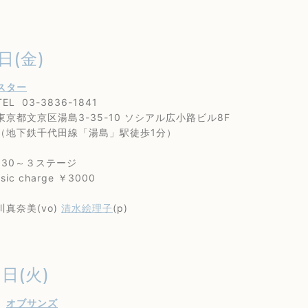
日(金)
スター
3-3836-1841
京区湯島3-35-10 ソシアル広小路ビル8F
鉄千代田線「湯島」駅徒歩1分）
30～３ステージ
 charge ￥3000
奈美(vo)
清水絵理子
(p)
1日(火)
屋
オブサンズ