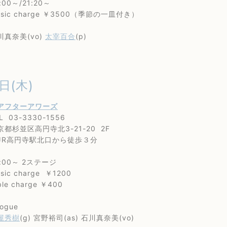
00～/21:20～
c charge ￥3500（季節の一皿付き）
奈美(vo)
太宰百合
(p)
日(木)
アフターアワーズ
3-3330-1556
並区高円寺北3-21-20 2F
円寺駅北口から徒歩３分
00～ 2ステージ
 charge ￥1200
 charge ￥400
gue
屋秀樹
(g) 宮野裕司(as) 石川真奈美(vo)