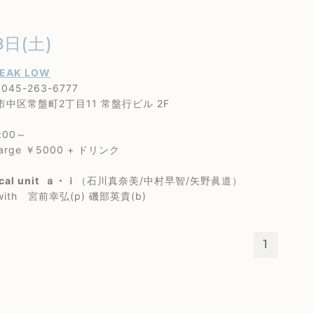
8日(土)
EAK LOW
45-263-6777
区常盤町2丁目11 常盤行ビル 2F
00～
ge ￥5000 + ドリンク
cal unit ａ・ｉ
（石川真奈美/中村早智/矢野眞道）
 宮前幸弘(p) 磯部英貴(b)
1