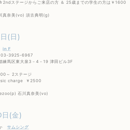
ステージからご来店の方 ＆ 25歳までの学生の方は￥1600
美(vo) 須古典明(g)
5日(日)
園
in F
3-3925-6967
馬区東大泉3－4－19 津田ビル3F
00～ 2ステージ
 charge ￥2500
oo(p) 石川真奈美(vo)
0日(金)
なか
サムシング