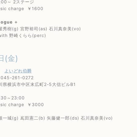
00～ 2ステージ
 charge ￥1600
ilogue ＋
g) 宮野裕司(as) 石川真奈美(vo)
 野崎くらら(perc)
日(金)
内
よいどれ伯爵
5-261-0272
横浜市中区末広町2-5大信ビルB1
0～23:00
c charge ￥3000
(g) 嶌田憲二(b) 矢藤健一郎(ds) 石川真奈美(vo)