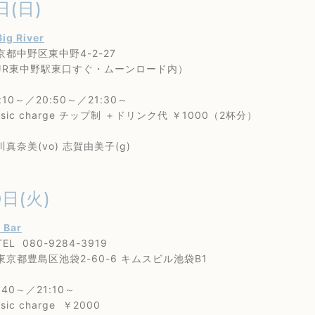
日(日)
Big River
野区東中野4-2-27
東中野駅東口すぐ・ムーンロード内）
0～／20:50～／21:30～
c charge チップ制 ＋ドリンク代 ￥1000（2杯分）
奈美(vo) 志賀由美子(g)
0日(火)
s Bar
80-9284-3919
島区池袋2-60-6 キムスビル池袋B1
0～／21:10～
 charge ￥2000