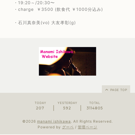
・19:20～/20:30〜
・charge ￥3500 (飲食代 ￥1000分込み)
・石川真奈美(vo) 大友孝彰(g)
PAGE TOP
TODAY
YESTERDAY
TOTAL
207
592
3114805
©2026
manami ishikawa
. All Rights Reserved.
Powered by
グーペ
/
管理ページ