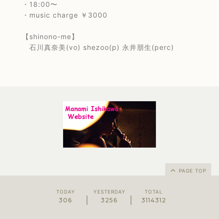
・18:00〜
・music charge ￥3000
【shinono-me】
石川真奈美(vo) shezoo(p) 永井朋生(perc)
PAGE TOP
TODAY
YESTERDAY
TOTAL
306
3256
3114312