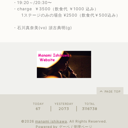
・19:20～/20:30〜
・charge ￥3500（飲食代 ￥1000 込み）
1ステージのみの場合 ¥2500（飲食代￥500込み）
・石川真奈美(vo) 須古典明(g)
PAGE TOP
TODAY
YESTERDAY
TOTAL
67
2073
3116738
©2026
manami ishikawa
. All Rights Reserved.
Powered by
グーペ
/
管理ページ