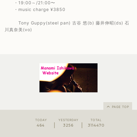
・19:00～/21:00〜
・music charge ¥3850
Tony Guppy(steel pan) 古谷 悠(b) 藤井伸昭(ds) 石
川真奈美(vo)
PAGE TOP
TODAY
YESTERDAY
TOTAL
464
3256
3114470