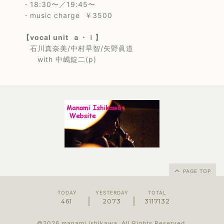
・18:30〜／19:45〜
・music charge ￥3500
【vocal unit ａ・ｉ】
石川真奈美/中村早智/矢野眞道
with 中嶋錠二(p)
PAGE TOP
TODAY
YESTERDAY
TOTAL
461
2073
3117132
©2026
manami ishikawa
. All Rights Reserved.