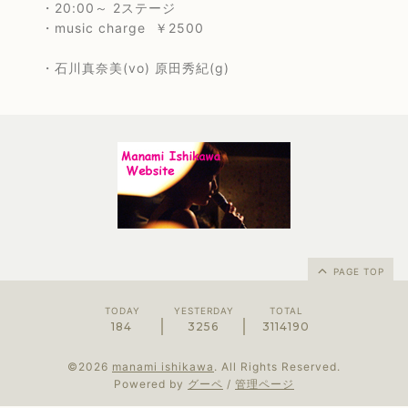
・20:00～ 2ステージ
・music charge ￥2500
・石川真奈美(vo) 原田秀紀(g)
PAGE TOP
TODAY
YESTERDAY
TOTAL
184
3256
3114190
©2026
manami ishikawa
. All Rights Reserved.
Powered by
グーペ
/
管理ページ