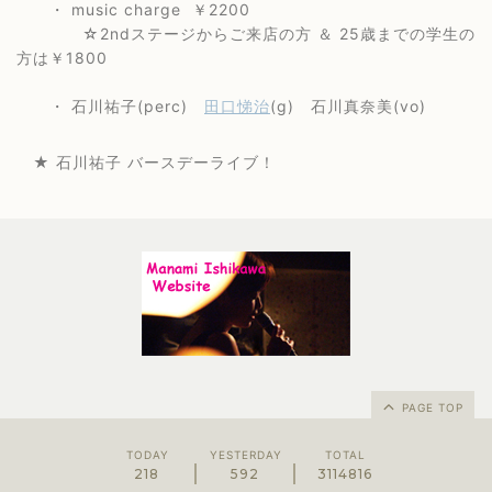
・ music charge ￥2200
☆2ndステージからご来店の方 ＆ 25歳までの学生の
方は￥1800
・ 石川祐子(perc)
田口悌治
(g) 石川真奈美(vo)
★ 石川祐子 バースデーライブ！
PAGE TOP
TODAY
YESTERDAY
TOTAL
218
592
3114816