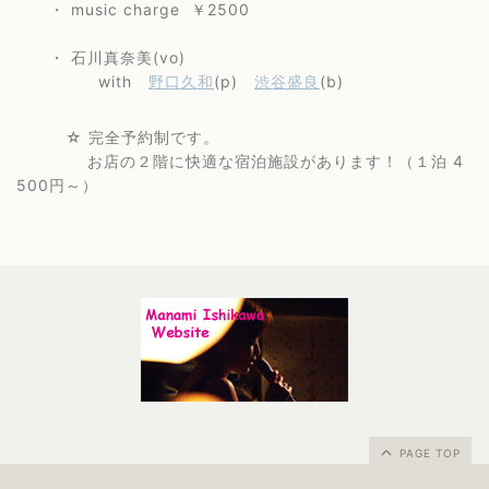
・ music charge ￥2500
・ 石川真奈美(vo)
with
野口久和
(p)
渋谷盛良
(b)
☆ 完全予約制です。
お店の２階に快適な宿泊施設があります！（１泊 4
500円～）
PAGE TOP