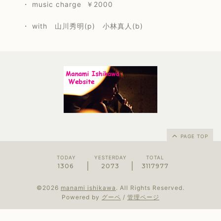
・ music charge ￥2000
・ with 山川秀明(p) 小林真人(b)
PAGE TOP
TODAY
YESTERDAY
TOTAL
1306
2073
3117977
©2026
manami ishikawa
. All Rights Reserved.
Powered by
グーペ
/
管理ページ