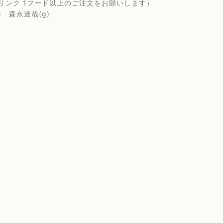
（1ドリンク 1フード以上のご注文をお願いします）
p) 森永達哉(g)