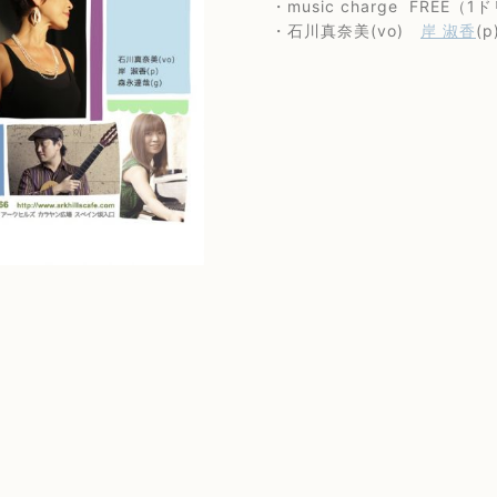
・music charge FREE
・石川真奈美(vo)
岸 淑香
(