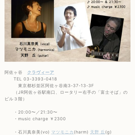
阿佐ヶ谷
クラヴィーア
TEL 03-3393-0418
東京都杉並区阿佐ヶ谷南3-37-13-3F
（JR阿佐ヶ谷駅南口、ロータリー右手の「富士そば」の
ビル３階）
・20:00〜／21:30〜
・music charge ￥2300
・石川真奈美(vo)
マツモニカ
(harm)
天野 丘
(g)