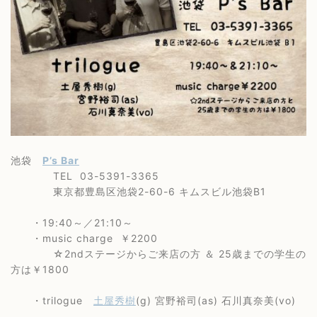
池袋
P’s Bar
TEL 03-5391-3365
東京都豊島区池袋2-60-6 キムスビル池袋B1
・19:40～／21:10～
・music charge ￥2200
☆2ndステージからご来店の方 ＆ 25歳までの学生の
方は￥1800
・trilogue
土屋秀樹
(g) 宮野裕司(as) 石川真奈美(vo)