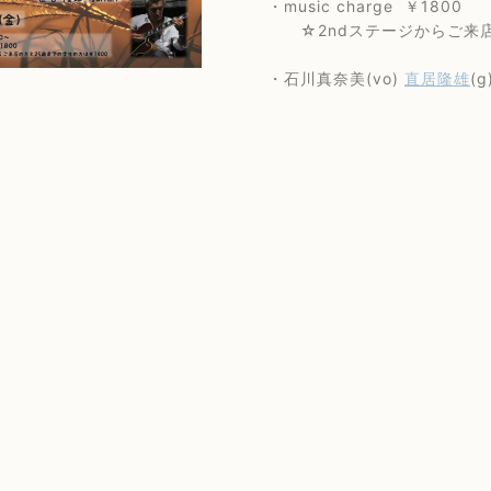
・music charge ￥1800
☆2ndステージからご来店の方
・石川真奈美(vo)
直居隆雄
(g