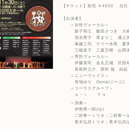
【チケット】前売 ￥4500 当日
【出演者】
＜女性ヴォーカル＞
新子和江 飯田さつき 大橋美
清水秀子 章まりこ 瀬上英子
塚越三代 テリー水島 夏実泰代
三槻直子 三森万輝 山岡未樹
＜男性ヴォーカル＞
伊藤英司 金丸正城 沢田靖司
長島幹之介 西村 協 由起
＜ニューヴォイス＞
有地ゆり Genie(ジーニ)
＜コーラスグループ＞
ａ・ｉ Y 's
＜演奏＞
伊勢秀一郎(tp)
二村希一トリオ：二村希一(p) 高
青木弘武トリオ：青木弘武(p) ジ