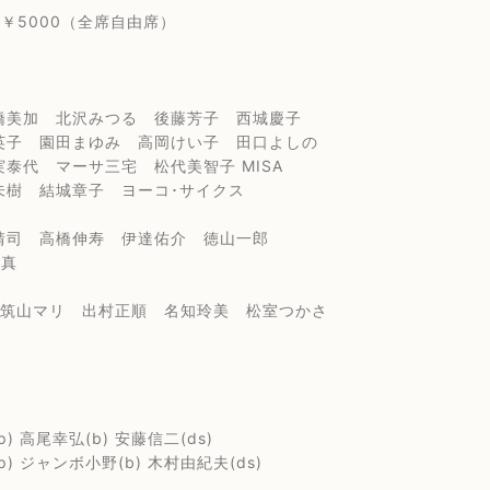
 ￥5000（全席自由席）
加 北沢みつる 後藤芳子 西城慶子
 園田まゆみ 高岡けい子 田口よしの
 マーサ三宅 松代美智子 MISA
 結城章子 ヨーコ･サイクス
 高橋伸寿 伊達佑介 徳山一郎
 真
 筑山マリ 出村正順 名知玲美 松室つかさ
尾幸弘(b) 安藤信二(ds)
ャンボ小野(b) 木村由紀夫(ds)