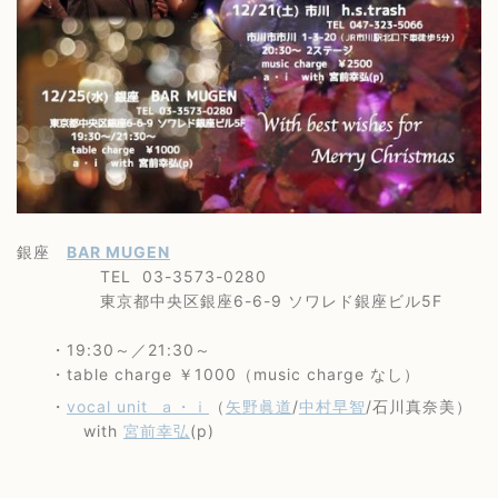
銀座
BAR MUGEN
TEL 03-3573-0280
東京都中央区銀座6-6-9 ソワレド銀座ビル5F
・19:30～／21:30～
・table charge ￥1000（music charge なし）
・
vocal unit ａ・ｉ
（
矢野眞道
/
中村早智
/石川真奈美）
with
宮前幸弘
(p)