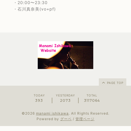
・20:00〜23:30
・石川真奈美(vo+pf)
PAGE TOP
TODAY
YESTERDAY
TOTAL
393
2073
3117064
©2026
manami ishikawa
. All Rights Reserved.
Powered by
グーペ
/
管理ページ