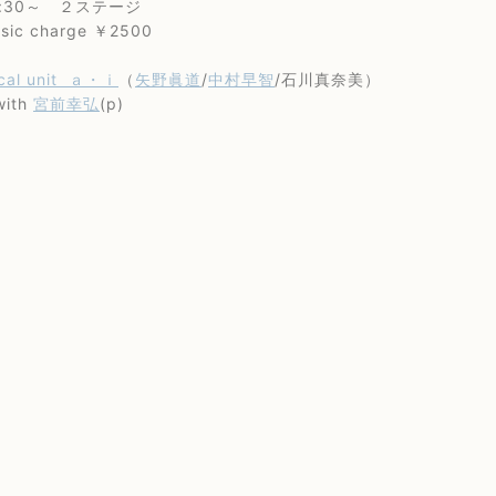
30～ ２ステージ
 charge ￥2500
cal unit ａ・ｉ
（
矢野眞道
/
中村早智
/石川真奈美）
th
宮前幸弘
(p)