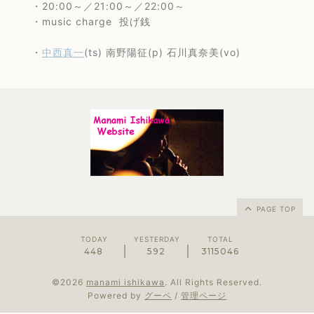
・20:00～／21:00～／22:00～
・music charge 投げ銭
・
中西真一
(ts) 南野陽征(p) 石川真奈美(vo)
PAGE TOP
TODAY
YESTERDAY
TOTAL
448
592
3115046
©2026
manami ishikawa
. All Rights Reserved.
Powered by
グーペ
/
管理ページ