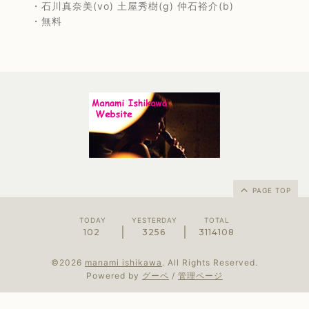
・石川真奈美(vo) 土屋秀樹(g) 仲石裕介(b)
・無料
PAGE TOP
TODAY
YESTERDAY
TOTAL
102
3256
3114108
©2026
manami ishikawa
. All Rights Reserved.
Powered by
グーペ
/
管理ページ