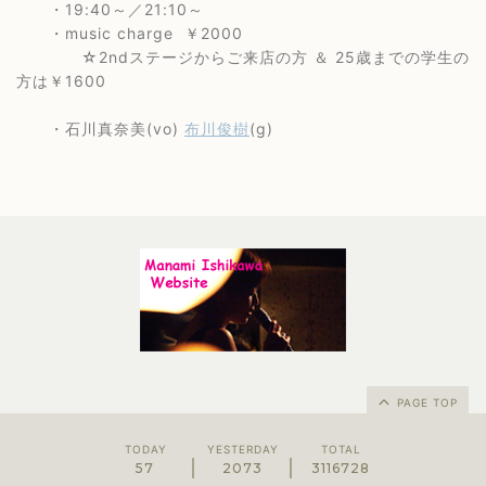
・19:40～／21:10～
・music charge ￥2000
☆2ndステージからご来店の方 ＆ 25歳までの学生の
方は￥1600
・石川真奈美(vo)
布川俊樹
(g)
PAGE TOP
TODAY
YESTERDAY
TOTAL
57
2073
3116728