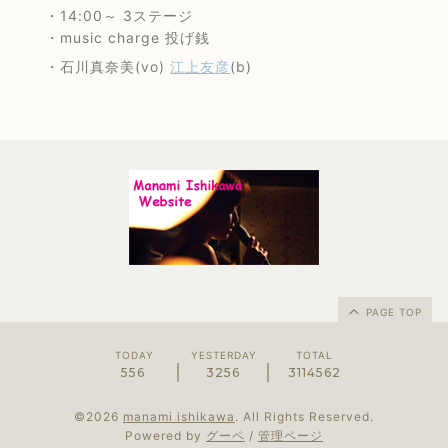
・14:00～ 3ステージ
・music charge 投げ銭
・石川真奈美(vo)
江上友彦
(b)
PAGE TOP
TODAY
YESTERDAY
TOTAL
556
3256
3114562
©2026
manami ishikawa
. All Rights Reserved.
Powered by
グーペ
/
管理ページ