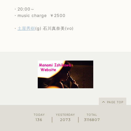
・20:00～
・music charge ￥2500
・
土屋秀樹
(g) 石川真奈美(vo)
PAGE TOP
TODAY
YESTERDAY
TOTAL
136
2073
3116807