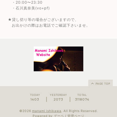
・20:00〜23:30
・石川真奈美(vo+pf)
★貸し切り等の場合がございますので、
お出かけの際はお電話でご確認下さいませ。
PAGE TOP
TODAY
YESTERDAY
TOTAL
1403
2073
3118074
©2026
manami ishikawa
. All Rights Reserved.
Powered by
グーペ
/
管理ページ