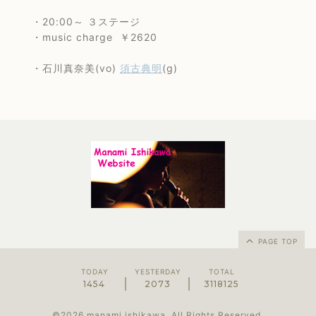
・20:00～ ３ステージ
・music charge ￥2620
・石川真奈美(vo)
須古典明
(g)
PAGE TOP
TODAY
YESTERDAY
TOTAL
1454
2073
3118125
©2026
manami ishikawa
. All Rights Reserved.