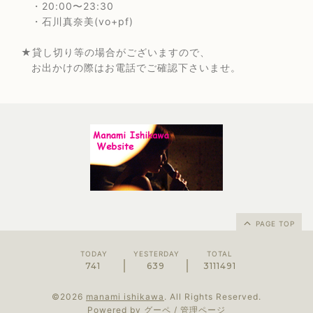
・20:00〜23:30
・石川真奈美(vo+pf)
★貸し切り等の場合がございますので、
お出かけの際はお電話でご確認下さいませ。
PAGE TOP
TODAY
YESTERDAY
TOTAL
741
639
3111491
©2026
manami ishikawa
. All Rights Reserved.
Powered by
グーペ
/
管理ページ