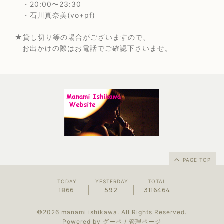
・20:00〜23:30
・石川真奈美(vo+pf)
★貸し切り等の場合がございますので、
お出かけの際はお電話でご確認下さいませ。
PAGE TOP
TODAY
YESTERDAY
TOTAL
1866
592
3116464
©2026
manami ishikawa
. All Rights Reserved.
Powered by
グーペ
/
管理ページ