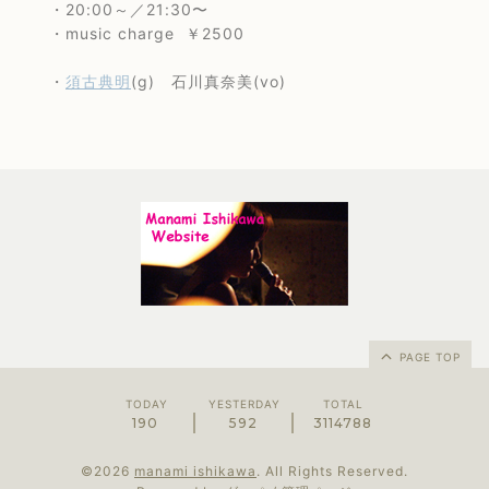
・20:00～／21:30〜
・music charge ￥2500
・
須古典明
(g) 石川真奈美(vo)
PAGE TOP
TODAY
YESTERDAY
TOTAL
190
592
3114788
©2026
manami ishikawa
. All Rights Reserved.