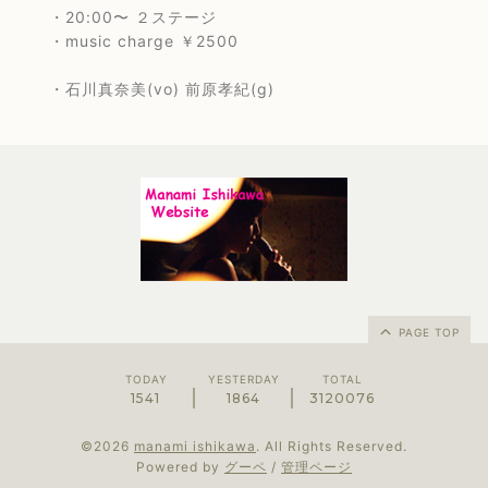
・20:00〜 ２ステージ
・music charge ￥2500
・石川真奈美(vo) 前原孝紀(g)
PAGE TOP
TODAY
YESTERDAY
TOTAL
1541
1864
3120076
©2026
manami ishikawa
. All Rights Reserved.
Powered by
グーペ
/
管理ページ