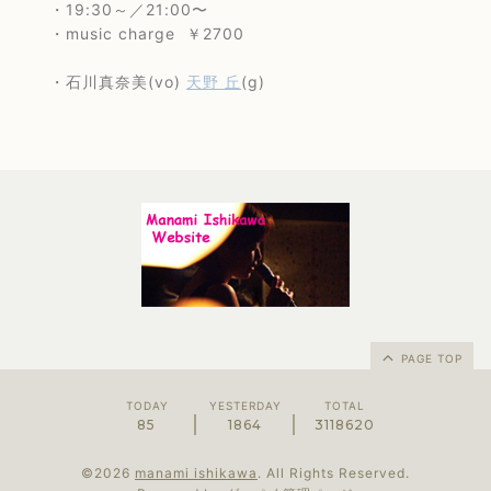
・19:30～／21:00〜
・music charge ￥2700
・石川真奈美(vo)
天野 丘
(g)
PAGE TOP
TODAY
YESTERDAY
TOTAL
85
1864
3118620
©2026
manami ishikawa
. All Rights Reserved.