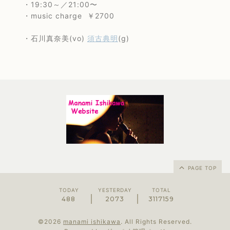
・19:30～／21:00〜
・music charge ￥2700
・石川真奈美(vo)
須古典明
(g)
PAGE TOP
TODAY
YESTERDAY
TOTAL
488
2073
3117159
©2026
manami ishikawa
. All Rights Reserved.