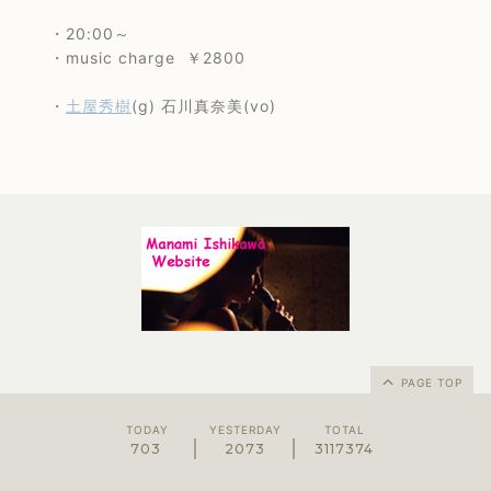
・20:00～
・music charge ￥2800
・
土屋秀樹
(g) 石川真奈美(vo)
PAGE TOP
TODAY
YESTERDAY
TOTAL
703
2073
3117374