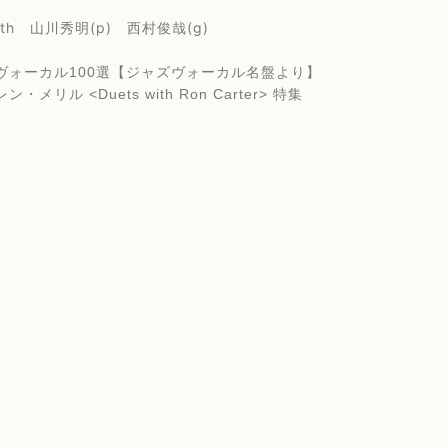
h 山川秀明(p) 西村俊哉(g)
ヴォーカル100選【ジャズヴォーカル名盤より】
特集
・メリル
<Duets with Ron Carter>