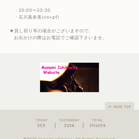
・20:00〜23:30
・石川真奈美(vo+pf)
★貸し切り等の場合がございますので、
お出かけの際はお電話でご確認下さいませ。
PAGE TOP
TODAY
YESTERDAY
TOTAL
553
3256
3114559