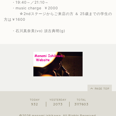
・19:40～／21:10～
・music charge ￥2000
☆2ndステージからご来店の方 ＆ 25歳までの学生の
方は￥1600
・石川真奈美(vo) 須古典明(g)
PAGE TOP
TODAY
YESTERDAY
TOTAL
932
2073
3117603
©2026
manami ishikawa
. All Rights Reserved.