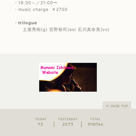
・19:30～／21:00〜
・music charge ￥2700
・
trilogue
土屋秀樹(g) 宮野裕司(as) 石川真奈美(vo)
PAGE TOP
TODAY
YESTERDAY
TOTAL
73
2073
3116744