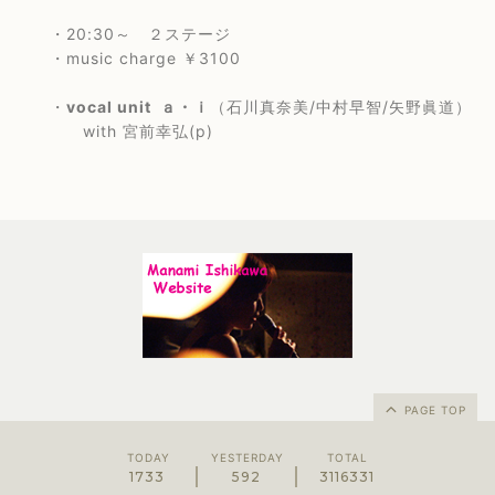
・20:30～ ２ステージ
・music charge ￥3100
・
vocal unit ａ・ｉ
（石川真奈美/中村早智/矢野眞道）
with 宮前幸弘(p)
PAGE TOP
TODAY
YESTERDAY
TOTAL
1733
592
3116331