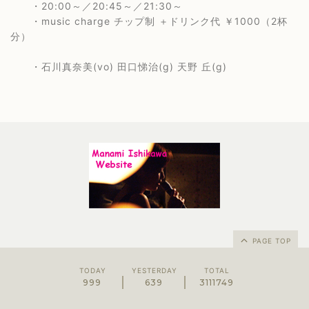
・20:00～／20:45～／21:30～
・music charge チップ制 ＋ドリンク代 ￥1000（2杯
分）
・石川真奈美(vo) 田口悌治(g) 天野 丘(g)
PAGE TOP
TODAY
YESTERDAY
TOTAL
999
639
3111749