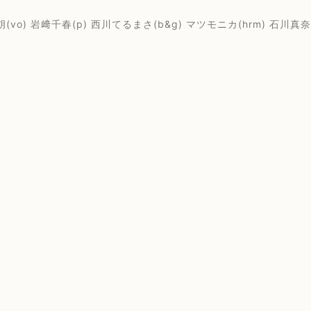
vo) 岩﨑千春(p) 西川てるまさ(b&g) マツモニカ(hrm) 石川真奈美