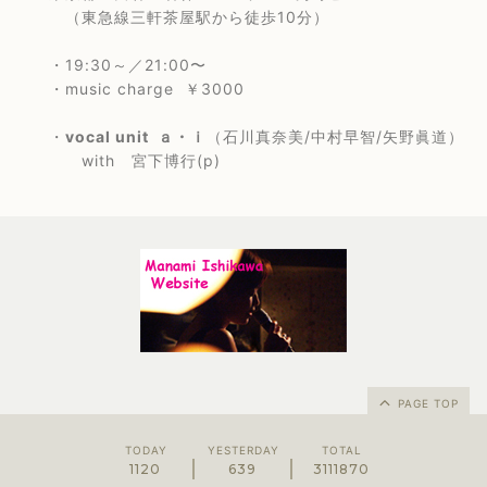
（東急線三軒茶屋駅から徒歩10分）
・19:30～／21:00〜
・music charge ￥3000
・
vocal unit ａ・ｉ
（
石川真奈美/中村早智/矢野眞道）
with 宮下博行(p)
PAGE TOP
TODAY
YESTERDAY
TOTAL
1120
639
3111870