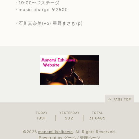
・19:00〜 2ステージ
・music charge ￥2500
・石川真奈美(vo) 星野まさき(p)
PAGE TOP
TODAY
YESTERDAY
TOTAL
1891
592
3116489
©2026
manami ishikawa
. All Rights Reserved.
Powered by
グーペ
/
管理ページ