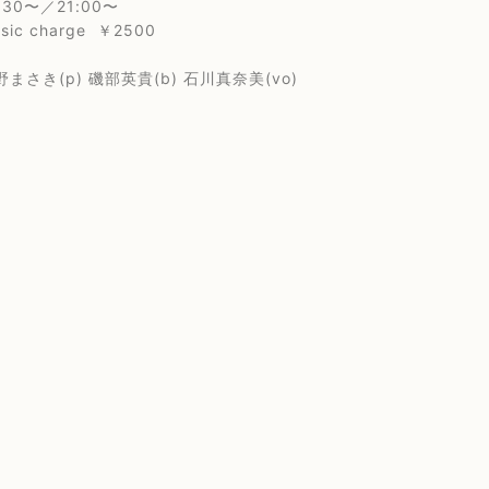
30〜／21:00〜
 charge ￥2500
き(p) 磯部英貴(b) 石川真奈美(vo)