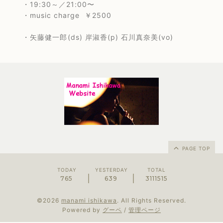
・19:30～／21:00〜
・music charge ￥2500
・矢藤健一郎(ds) 岸淑香(p) 石川真奈美(vo)
PAGE TOP
TODAY
YESTERDAY
TOTAL
765
639
3111515
©2026
manami ishikawa
. All Rights Reserved.
Powered by
グーペ
/
管理ページ