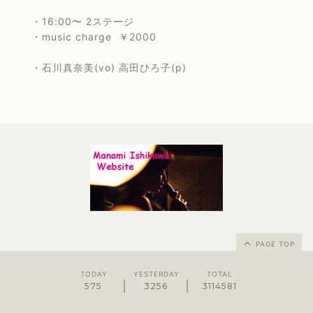
・16:00〜 2ステージ
・music charge ￥2000
・石川真奈美(vo) 高田ひろ子(p)
PAGE TOP
TODAY
YESTERDAY
TOTAL
575
3256
3114581