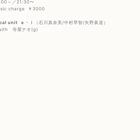
0～／21:30〜
c charge ￥3000
cal unit ａ・ｉ
（石川真奈美/中村早智/矢野眞道）
 寺屋ナオ(g)