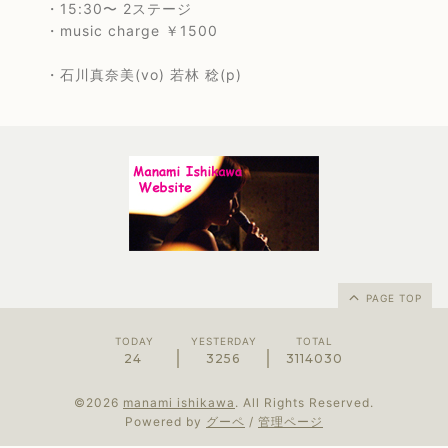
・15:30〜 2ステージ
・music charge ￥1500
・石川真奈美(vo) 若林 稔(p)
PAGE TOP
TODAY
YESTERDAY
TOTAL
24
3256
3114030
©2026
manami ishikawa
. All Rights Reserved.
Powered by
グーペ
/
管理ページ